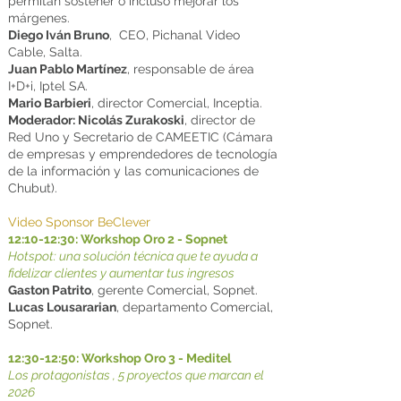
permitan sostener o incluso mejorar los
márgenes.
Diego Iván Bruno
,
CEO, Pichanal Video
Cable, Salta.
Juan Pablo Martínez
, responsable de área
I+D+i, Iptel SA.
Mario Barbieri
, director Comercial, Inceptia.
Moderador: Nicolás Zurakoski
, director de
Red Uno y Secretario de CAMEETIC (Cámara
de empresas y emprendedores de tecnología
de la información y las comunicaciones de
Chubut).
Video Sponsor BeClever
12:10-12:30: Workshop Oro 2 - Sopnet
Hotspot: una solución técnica que te ayuda a
fidelizar clientes y aumentar tus ingresos
Gaston Patrito
, gerente Comercial, Sopnet.
Lucas Lousararian
, departamento Comercial,
Sopnet.
12:30-12:50: Workshop Oro 3 - Meditel
Los protagonistas , 5 proyectos que marcan el
2026