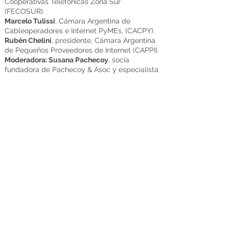
Cooperativas Telefónicas Zona Sur
(FECOSUR).
Marcelo Tulissi
, Cámara Argentina de
Cableoperadores e Internet PyMEs, (CACPY).
Rubén Chelini
, presidente, Cámara Argentina
de Pequeños Proveedores de Internet (CAPPI).
Moderadora: Susana Pachecoy
, socia
fundadora de Pachecoy & Asoc y especialista
en TIC y Medios.
12:00-12:15: Orador Invitado. Autoridades del
municipio de Córdoba
12:15-12:25: Caso de Éxito 3 - Mach Electronics
¿Por qué elegir una red Preconectorizada?
Leonardo Testa
, product Manager, Mach
Electronics.
12:25-12:45: Workshop Oro 9 - Cirion
Technologies
Tránsito IP Cirion: el motor invisible que potencia
el contenido que necesitas
Javier Colucci
, director CORE de Producto,
Cirion Technologies.