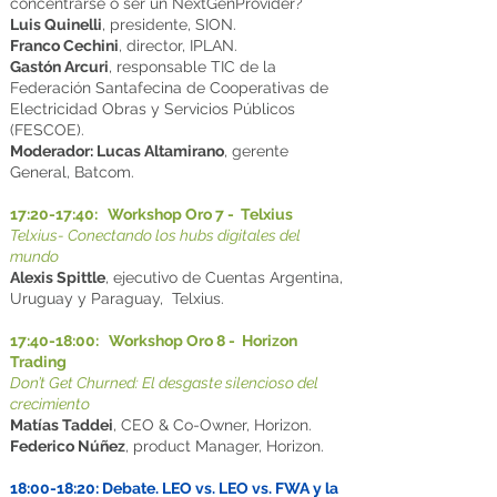
concentrarse o ser un NextGenProvider?
Luis Quinelli
, presidente, SION.
Franco Cechini
, director, IPLAN.
Gastón Arcuri
, responsable TIC de la
Federación Santafecina de Cooperativas de
Electricidad Obras y Servicios Públicos
(FESCOE).
Moderador: Lucas Altamirano
, gerente
General, Batcom.
17:20-17:40: Workshop Oro 7 - Telxius
Telxius- Conectando los hubs digitales del
mundo
Alexis Spittle
, ejecutivo de Cuentas Argentina,
Uruguay y Paraguay, Telxius.
17:40-18:00: Workshop Oro 8 - Horizon
Trading
Don’t Get Churned: El desgaste silencioso del
crecimiento
Matías Taddei
, CEO & Co-Owner, Horizon.
Federico Núñez
, product Manager, Horizon.
18:00-18:20: Debate. LEO vs. LEO vs. FWA y la