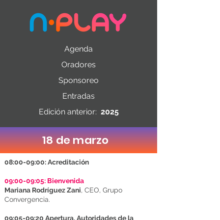
Agenda
Oradores
Sponsoreo
Entradas
Edición anterior:
2025
18 de marzo
08:00-09:00: Acreditación
09:00-09:05:
Bienvenida
Mariana Rodríguez Zani
,
CEO, Grupo
Convergencia.
09:05-09:20 Apertura. Autoridades de la