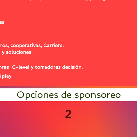
tes
os, cooperativas, Carriers.
y soluciones.
entes C-level y tomadores decisión.
Nplay
Opciones de sponsoreo
2