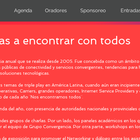
Agenda
Oradores
Sponsoreo
Entrada
vas a encontrar con todos
ia anual que se realiza desde 2005. Fue concebida como un ámbito 
s públicas de conectividad y servicios convergentes, tendencias para h
 soluciones tecnológicas.
s temas de triple play en América Latina, cuando aún eran incipiente
rativas, Carriers, grandes operadores, Internet Service Providers y 
o de cada año ¨Nos encontramos todos¨.
da del año, con presencia de autoridades nacionales y provinciales d
ndes grupos de charlas. Por un lado, los paneles académicos en los 
 el equipo de Grupo Convergencia. Por otra parte, workshops en lo
 de exposición para promover el Networking y diálogo entre los asis